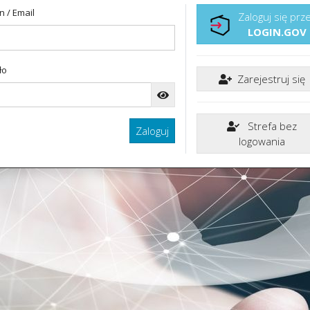
n / Email
Zaloguj się prz
LOGIN.GOV
ło
Zarejestruj się
Strefa bez
Zaloguj
logowania