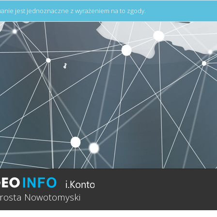
anie jest jednoznaczne z wyrażeniem na to zgody.
arosta Nowotomyski