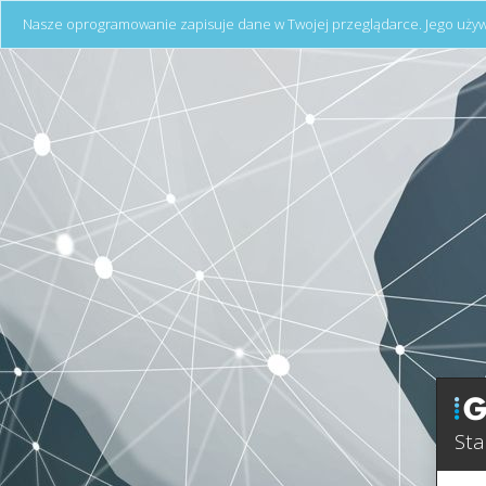
Nasze oprogramowanie zapisuje dane w Twojej przeglądarce. Jego używ
St